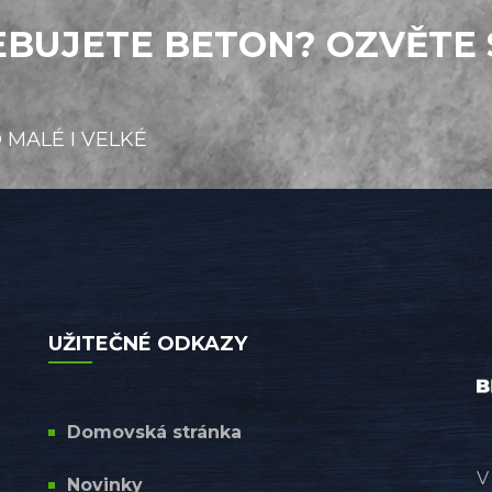
BUJETE BETON? OZVĚTE 
 MALÉ I VELKÉ
UŽITEČNÉ ODKAZY
Domovská stránka
V
Novinky