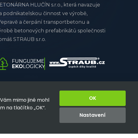
ETONÁRNA HLUČÍN s.r.o., která navazuje
a podnikatelskou činnost ve výrobě,
řepravě a čerpání transportbetonu a
ýrobě betonových prefabrikátů společnosti
omáš STRAUB s.r.o.
OK
y Vám mimo jiné mohl
ím na tlačítko „OK“.
Nastavení