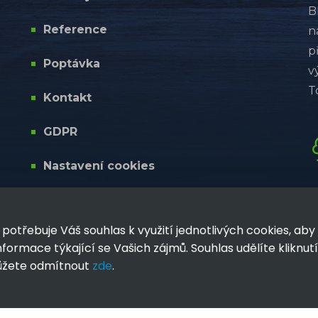
B
Reference
n
p
Poptávka
v
T
Kontakt
GDPR
Nastavení cookies
potřebuje Váš souhlas k využití jednotlivých cookies, ab
formace týkající se Vašich zájmů. Souhlas udělíte kliknut
ůžete odmítnout
zde
.
© Copyright 2026 - BETONÁRNA HLUČÍN s.r.o.