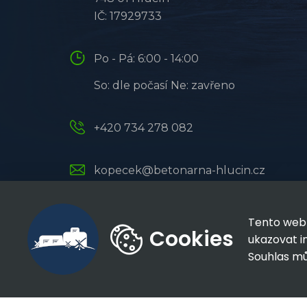
IČ: 17929733
Po - Pá: 6:00 - 14:00
So: dle počasí Ne: zavřeno
+420 734 278 082
kopecek@betonarna-hlucin.cz
Tento web 
Cookies
ukazovat in
Souhlas m