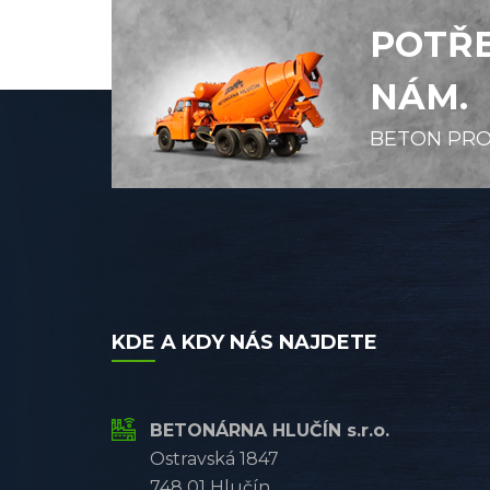
POTŘE
NÁM.
BETON PRO
KDE A KDY NÁS NAJDETE
BETONÁRNA HLUČÍN s.r.o.
Ostravská 1847
748 01 Hlučín