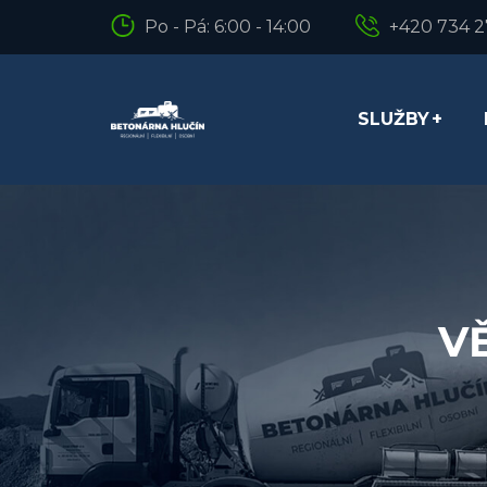
Po - Pá: 6:00 - 14:00
+420 734 
SLUŽBY
V