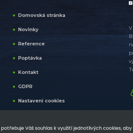
Domovská stránka
V
Novinky
B
Reference
n
p
Poptávka
v
T
Kontakt
GDPR
Nastavení cookies
potřebuje Váš souhlas k využití jednotlivých cookies, ab