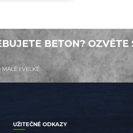
BUJETE BETON? OZVĚTE 
 MALÉ I VELKÉ
UŽITEČNÉ ODKAZY