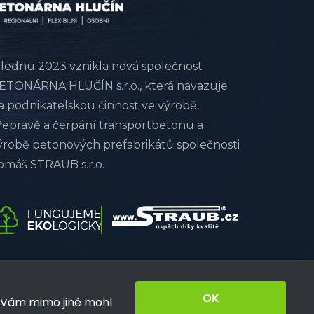
 lednu 2023 vznikla nová společnost
ETONÁRNA HLUČÍN s.r.o., která navazuje
a podnikatelskou činnost ve výrobě,
řepravě a čerpání transportbetonu a
ýrobě betonových prefabrikátů společnosti
omáš STRAUB s.r.o.
OK
y Vám mimo jiné mohl