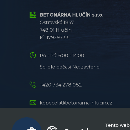
BETONÁRNA HLUČÍN s.r.o.
Ostravská 1847
748 01 Hlučín
IČ: 17929733
Po - Pá: 6:00 - 14:00
So: dle počasí Ne: zavřeno
+420 734 278 082
kopecek@betonarna-hlucin.cz
Tento web 