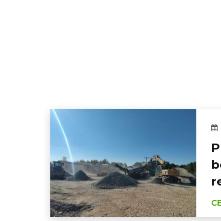
P
b
r
C