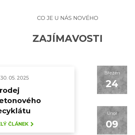
CO JE U NÁS NOVÉHO
ZAJÍMAVOSTI
Březen
30. 05. 2025
24
rodej
etonového
ecyklátu
Únor
09
ELÝ ČLÁNEK